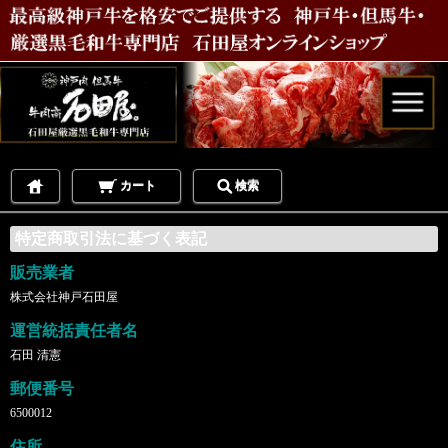
カート
検索
特定商取引法に基づく表記
販売業者
株式会社神戸石田屋
運営統括責任者名
石田 清憲
郵便番号
6500012
住所